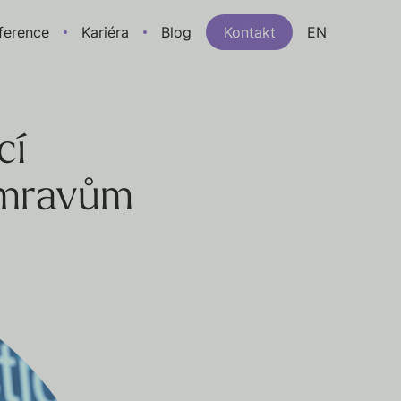
ference
Kariéra
Blog
Kontakt
EN
cí
 mravům