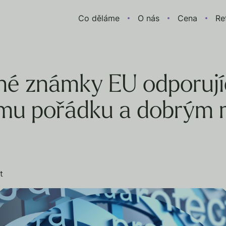
Co děláme
O nás
Cena
Re
é známky EU odporují
ému pořádku a dobrým
t