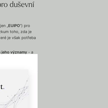
pro duševní
jen „
EUIPO
“) pro
zkum toho, zda je
které je však potřeba
a jeho významy
- a
hovorovým či
významu symbolů, k
zmírňují, nebo naopak
žadován, a vnímání
piny spotřebitelů,
ěřítkem je tzv.
k pohledu krajních