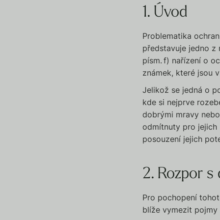
1. Úvod
Problematika ochra
představuje jedno z 
písm. f) nařízení o 
známek, které jsou 
Jelikož se jedná o p
kde si nejprve roze
dobrými mravy nebo v
odmítnuty pro jejich
posouzení jejich po
2. Rozpor 
Pro pochopení tohot
blíže vymezit pojmy 