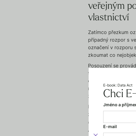
veřejným po
vlastnictví
Zatímco přezkum ozn
případný rozpor s v
označení v rozporu 
zkoumat co nejobjekt
Posouzení se provádí
to nejen v doslovné
obrazovým konotacím
E-book: Data Act
nimž může dojít v ča
Chci E
zdůrazňují.
Jméno a příjme
Dalším aspektem je
ze strany relevantní 
ale i širší veřejnos
E-mail
„rozumná osoba“ s pr