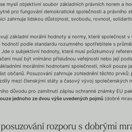
se myslí objektivní soubor základních právních norem a hod
ytné pro fungování demokratické společnosti a právního st
ici zahrnuje lidskou důstojnost, svobodu, rovnost, solidarit
vují základní morální hodnoty a normy, které společnost 
e hodnotí podle standardu rozumného spotřebitele s prům
ce. Jde o subjektivní hodnoty, které musí průzkumový refere
načení musí být vnímáno příslušnou veřejností nebo její pods
ákladními morálními hodnotami společnosti, nikoli pouze 
ást občanů. Posuzování zahrnuje zohlednění těchto prvků: p
rozdíly mezi členskými státy a časový vývoj společenských 
tního důvodu pro zamítnutí zápisu ochranné známky EU pa
 pouze jednoho ze dvou výše uvedených pojmů
(dobré mrav
 posuzování rozporu s dobrými m