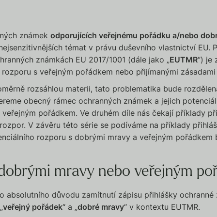
nných známek
odporujících veřejnému pořádku a/nebo do
nejsenzitivnějších témat v právu duševního vlastnictví EU. P
ochranných známkách EU 2017/1001 (dále jako „
EUTMR
“) je
v rozporu s veřejným pořádkem nebo přijímanými zásadami
oměrně rozsáhlou materii, tato problematika bude rozdělena 
bereme obecný rámec ochranných známek a jejich potenciál
eřejným pořádkem. Ve druhém díle nás čekají příklady při
 rozpor. V závěru této série se podíváme na příklady přihlá
tenciálního rozporu s dobrými mravy a veřejným pořádkem 
s dobrými mravy nebo veřejným p
o absolutního důvodu zamítnutí zápisu přihlášky ochranné
„
veřejný pořádek
“ a „
dobré mravy
“ v kontextu EUTMR.