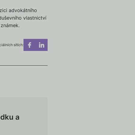
zici advokátního
duševního vlastnictví
h známek.
iálních sítích:
ádku a