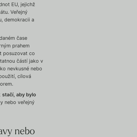
not EU, jejichž
átu. Veřejný
u, demokracii a
v daném čase
ěrným prahem
nt posuzovat co
tatnou částí jako v
jako nevkusné nebo
oužití, cílová
norem.
k
stačí, aby bylo
y nebo veřejný
ravy nebo