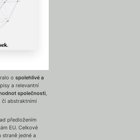
 projevům. Veřejný
a registrována, pokud
 rozsah označení,
sou natolik
ovahu výrobků či
itní či silně
b urážlivý význam
íralo o
spolehlivé a
pisy a relevantní
hodnot společnosti
,
 či abstraktními
lad předložením
otám EU. Celkové
 straně jedné a