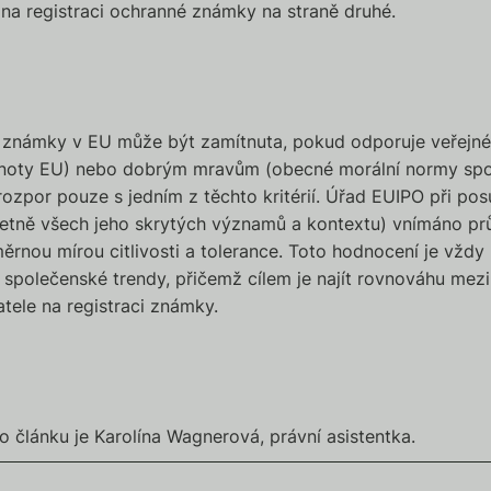
 na registraci ochranné známky na straně druhé.
 známky v EU může být zamítnuta, pokud odporuje veřejn
dnoty EU) nebo dobrým mravům (obecné morální normy spol
rozpor pouze s jedním z těchto kritérií. Úřad EUIPO při po
četně všech jeho skrytých významů a kontextu) vnímáno p
ěrnou mírou citlivosti a tolerance. Toto hodnocení je vždy 
a společenské trendy, přičemž cílem je najít rovnováhu mez
tele na registraci známky.
 článku je Karolína Wagnerová, právní asistentka.