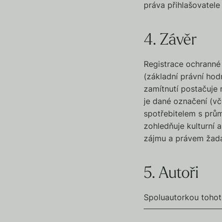
práva přihlašovatele
4. Závěr
Registrace ochranné
(základní právní ho
zamítnutí postačuje 
je dané označení (v
spotřebitelem s prům
zohledňuje kulturní 
zájmu a právem žada
5. Autoři
Spoluautorkou tohoto