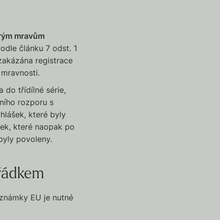
brým mravům
odle článku 7 odst. 1
 zakázána registrace
 mravnosti.
do třídílné série,
ního rozporu s
hlášek, které byly
šek, které naopak po
byly povoleny.
ořádkem
 známky EU je nutné