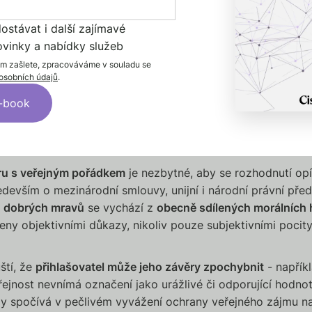
xtrémní citlivostí, ani těch s vysokou tolerancí k urážlivým
 aby označení, s nimiž by se běžně setkávaly i děti, nebyl
stávat i další zajímavé
at pohoršení.
ovinky a nabídky služeb
ontextuální. EUIPO proto
zohledňuje jazykový a zeměpisný
ám zašlete, zpracováváme v souladu se
osobních údajů
.
 souvislosti i aktuální společenský vývoj
. Některé případy j
dmítnutí postačí samotný obsah označení, bez ohledu na p
 propagaci nacismu, rasismu, terorismu nebo sexuálně explic
Naopak v některých situacích může povaha výrobků a služe
okud jde o sortiment licencovaných sexshopů.
ru s veřejným pořádkem
je nezbytné, aby se rozhodnutí op
edevším o mezinárodní smlouvy, unijní i národní právní před
ě
dobrých mravů
se vychází z
obecně sdílených morálních 
eny objektivními důkazy, nikoliv pouze subjektivními pocity
ští, že
přihlašovatel může jeho závěry zpochybnit
- napřík
řejnost nevnímá označení jako urážlivé či odporující hodn
y spočívá v pečlivém vyvážení ochrany veřejného zájmu na