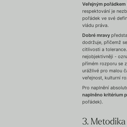
Veřejným pořádkem
respektování je nezb
pořádek ve své defin
vládu práva.
Dobré mravy
předsta
dodržuje, přičemž s
citlivosti a toleran
nejobjektivněji - oz
přímém rozporu se z
urážlivé pro malou č
veřejnost, kulturní 
Pro naplnění absolu
naplněno kritérium
pořádek).
3. Metodika