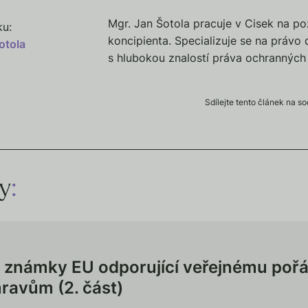
Mgr. Jan Šotola pracuje v Cisek na po
ku:
koncipienta. Specializuje se na právo 
otola
s hlubokou znalostí práva ochrannýc
Sdílejte tento článek na soc
ky
:
známky EU odporující veřejnému poř
avům (2. část)