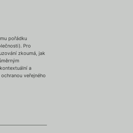
ému pořádku
ečnosti). Pro
suzování zkoumá, jak
růměrným
kontextuální a
i ochranou veřejného