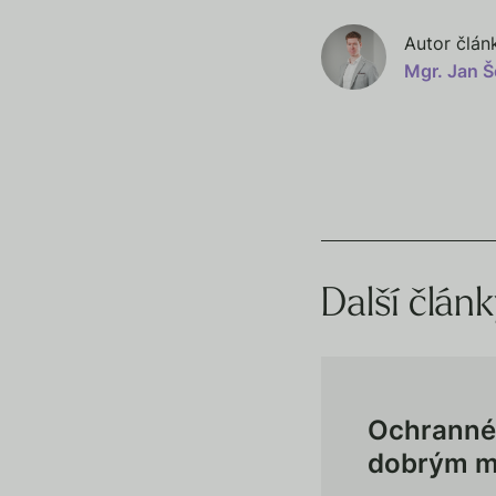
Autor člán
Mgr. Jan Š
Další člán
Ochranné 
dobrým mr