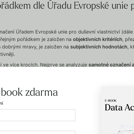
řádkem dle Úřadu Evropské unie 
ačení Úřadem Evropské unie pro duševní vlastnictví (dále 
eřejným pořádkem je založen na
objektivních kritériích
, pře
s dobrými mravy, je založen na
subjektivních hodnotách
, 
ivněji.
 ve více krocích. Nejprve se analyzuje
samotné označení 
 podobě, ale také s přihlédnutím k případným slangovým, 
. Zohledňují se rovněž pravopisné varianty a posuny ve 
se. Posuzuje se, zda jiné prvky označení urážlivý význam 
-book zdarma
ní
vztah označení k výrobkům a službám, pro něž je zápis po
veřejnosti
. Přitom se nevychází pouze z pohledu cílové sku
ti, která může být s označením konfrontována. Referenčním m
ůměrnou mírou citlivosti a tolerance. Nepřihlíží se naopak 