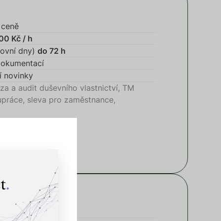
 ceně
00 Kč / h
covní dny)
do 72 h
dokumentací
ní novinky
ýza a audit duševního vlastnictví, TM
upráce, sleva pro zaměstnance,
eně