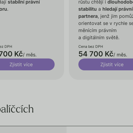
dají
stabilní právní
růstu chtějí i
dlouhodob
oru
.
stabilitu
a
hledají právn
partnera
, jenž jim pomů
orientovat se v rychle s
měnícím právním
a digitálním světě.
ez DPH
Cena bez DPH
700 Kč
54 700 Kč
/ měs.
/ měs.
Zjistit více
Zjistit více
alíčcích