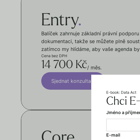
Entry
.
Balíček zahrnuje základní právní podporu 
dokumentaci, takže se můžete plně soustř
zatímco my hlídáme, aby vaše agenda by
Cena bez DPH
14 700 Kč
/ měs.
Sjednat konzultaci
E-book: Data Act
Chci E
Jméno a příjme
Core
.
E-mail