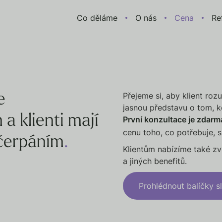
Co děláme
O nás
Cena
Re
Přejeme si, aby klient roz
e
jasnou představu o tom, ko
a klienti mají
První konzultace je zdarm
cenu toho, co potřebuje, 
 čerpáním
.
Klientům nabízíme také zv
a jiných benefitů.
Prohlédnout balíčky s