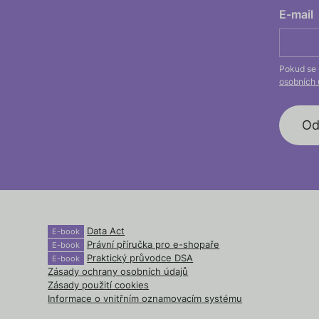
E-mail
Pokud se 
osobních 
Data Act
E-book
Právní příručka pro
e-shopaře
E-book
Praktický průvodce DSA
E-book
Zásady ochrany osobních údajů
Zásady použití cookies
Informace o vnitřním oznamovacím systému