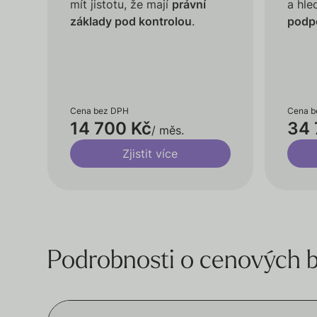
mít jistotu, že mají
právní
a hle
základy pod kontrolou
.
podp
Cena bez DPH
Cena b
14 700 Kč
34 
/ měs.
Zjistit více
Podrobnosti o cenových b