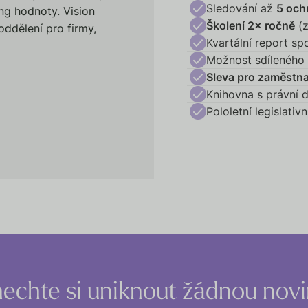
Sledování až
5 och
ng hodnoty. Vision
Školení 2× ročně
(z
oddělení pro firmy,
Kvartální report sp
Možnost sdíleného
Sleva pro zaměstn
Knihovna s právní 
Pololetní legislativ
echte si uniknout žádnou nov