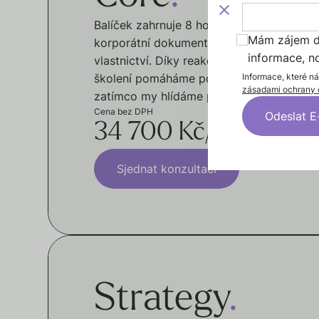
Balíček zahrnuje 8 hodin právních služeb 
Mám zájem do
korporátní dokumentaci, právní analýzu a
informace, n
vlastnictví. Díky reakční době do 48 hod
Informace, které n
školení pomáháme podnikatelům soustředi
zásadami ochrany 
zatímco my hlídáme právní rizika.
Cena bez DPH
34 700 Kč
/ měs.
Sjednat konzultaci
Strategy
.