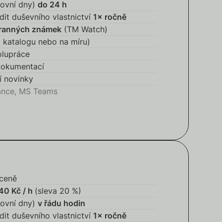
covní dny)
do 24 h
dit duševního vlastnictví
1× ročně
ranných známek
(TM Watch)
 katalogu nebo na míru)
olupráce
dokumentací
ní novinky
ance, MS Teams
ceně
40 Kč / h
(sleva 20 %)
covní dny)
v řádu hodin
dit duševního vlastnictví
1× ročně