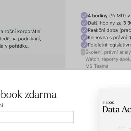
4 hodiny
(½ MD) v
Další hodiny za
3 3
Reakční doba (pra
a roční korporátní
Knihovna s právní 
edit na podnikání,
Pololetní legislativ
la v pořádku.
Školení, právní anal
Watch, reporty spol
MS Teams
-book zdarma
ní
8 hodin
(1 MD) v c