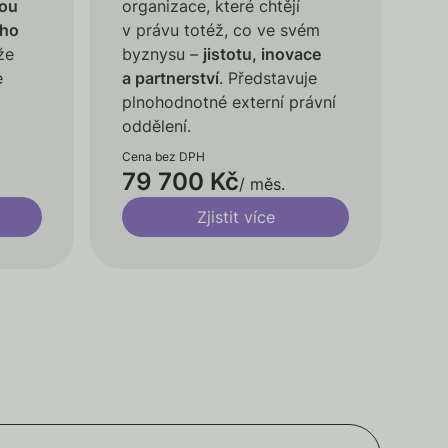
ou
organizace, které chtějí
ího
v právu totéž, co ve svém
že
byznysu –
jistotu, inovace
e
a partnerství
. Představuje
plnohodnotné externí právní
oddělení.
Cena bez DPH
79 700 Kč
/ měs.
Zjistit více