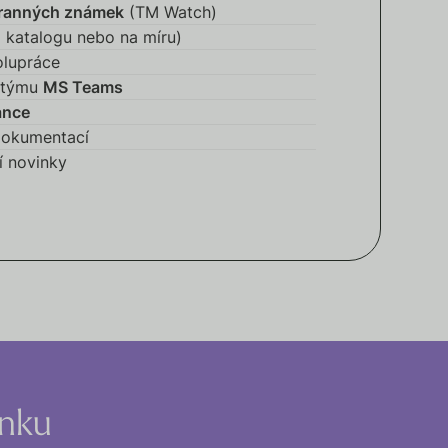
ranných známek
(TM Watch)
 katalogu nebo na míru)
olupráce
 týmu
MS Teams
ance
dokumentací
ní novinky
inku