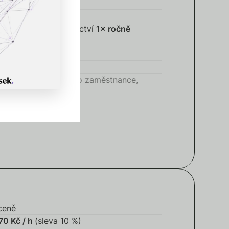
00 Kč / h
covní dny)
do 48 h
dit duševního vlastnictví
1× ročně
1× ročně
dokumentací
ní novinky
spolupráce, sleva pro zaměstnance,
ceně
70 Kč / h
(sleva 10 %)