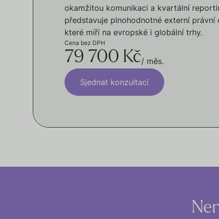
okamžitou komunikaci a kvartální reporti
představuje plnohodnotné externí právní 
které míří na evropské i globální trhy.
Cena bez DPH
79 700 Kč
/ měs.
Sjednat konzultaci
Nen