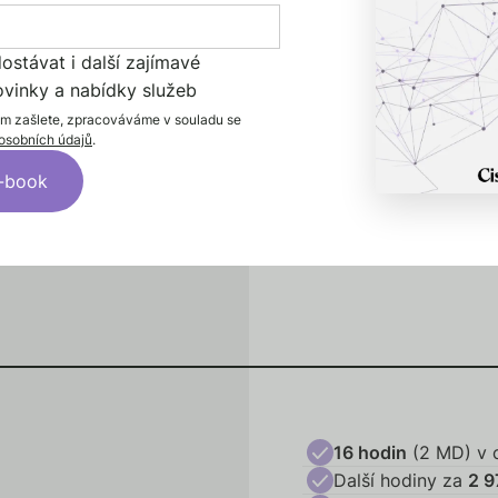
Další hodiny za
3 3
Reakční doba (pra
měsíčně, roční
stávat i další zajímavé
Právní analýza a au
 audit duševního
ovinky a nabídky služeb
Školení z katalogu
in a pravidelnému
Knihovna s právní 
ám zašlete, zpracováváme v souladu se
t se na inovace,
osobních údajů
.
Pololetní legislativ
TM Watch, reporty 
MS Teams
16 hodin
(2 MD) v 
Další hodiny za
2 9