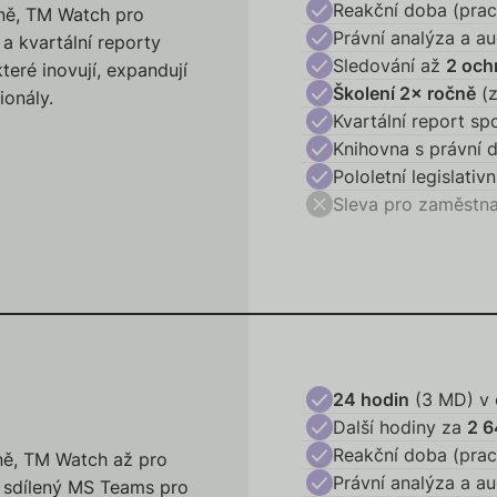
Reakční doba (pra
čně, TM Watch pro
Právní analýza a au
a kvartální reporty
Sledování až
2 och
které inovují, expandují
Školení
2× ročně
(z
ionály.
Kvartální report sp
Knihovna s právní 
Pololetní legislativ
Sleva pro zaměstn
24 hodin
(3 MD) v 
Další hodiny za
2 6
Reakční doba (pra
ně, TM Watch až pro
Právní analýza a au
, sdílený MS Teams pro