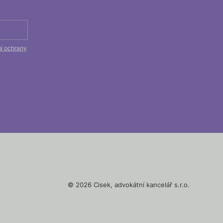
i ochrany
©
2026 Cisek, advokátní kancelář s.r.o.