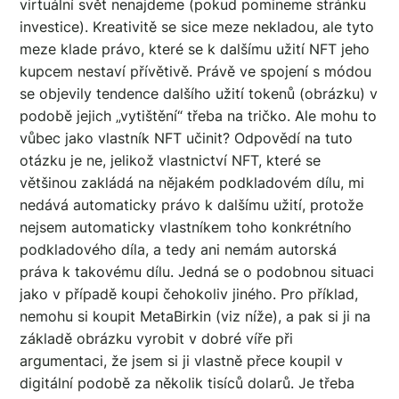
virtuální svět nenajdeme (pokud pomineme stránku
investice). Kreativitě se sice meze nekladou, ale tyto
meze klade právo, které se k dalšímu užití NFT jeho
kupcem nestaví přívětivě. Právě ve spojení s módou
se objevily tendence dalšího užití tokenů (obrázku) v
podobě jejich „vytištění“ třeba na tričko. Ale mohu to
vůbec jako vlastník NFT učinit? Odpovědí na tuto
otázku je ne, jelikož vlastnictví NFT, které se
většinou zakládá na nějakém podkladovém dílu, mi
nedává automaticky právo k dalšímu užití, protože
nejsem automaticky vlastníkem toho konkrétního
podkladového díla, a tedy ani nemám autorská
práva k takovému dílu. Jedná se o podobnou situaci
jako v případě koupi čehokoliv jiného. Pro příklad,
nemohu si koupit MetaBirkin (viz níže), a pak si ji na
základě obrázku vyrobit v dobré víře při
argumentaci, že jsem si ji vlastně přece koupil v
digitální podobě za několik tisíců dolarů. Je třeba