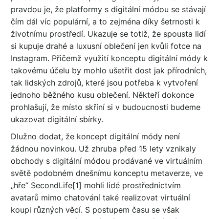
pravdou je, že platformy s digitální módou se stávají
čím dál víc populární, a to zejména díky šetrnosti k
životnímu prostředí. Ukazuje se totiž, že spousta lidí
si kupuje drahé a luxusní oblečení jen kvůli fotce na
Instagram. Přičemž využití konceptu digitální módy k
takovému účelu by mohlo ušetřit dost jak přírodních,
tak lidských zdrojů, které jsou potřeba k vytvoření
jednoho běžného kusu oblečení. Někteří dokonce
prohlašují, že místo skříní si v budoucnosti budeme
ukazovat digitální sbírky.
Dlužno dodat, že koncept digitální módy není
žádnou novinkou. Už zhruba před 15 lety vznikaly
obchody s digitální módou prodávané ve virtuálním
světě podobném dnešnímu konceptu metaverze, ve
„hře“ SecondLife[1] mohli lidé prostřednictvím
avatarů mimo chatování také realizovat virtuální
koupi různých věcí. S postupem času se však