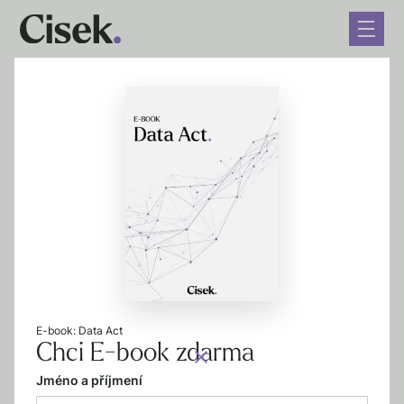
← Zpět na blog
Jak si spolu (ne)rozumí
fenomén NFT a móda
9. 3. 2022
8 minut čtení
E-book: Data Act
Chci E-book zdarma
Jméno a příjmení