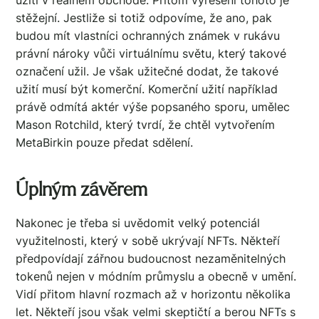
stěžejní. Jestliže si totiž odpovíme, že ano, pak
budou mít vlastníci ochranných známek v rukávu
právní nároky vůči virtuálnímu světu, který takové
označení užil. Je však užitečné dodat, že takové
užití musí být komerční. Komerční užití například
právě odmítá aktér výše popsaného sporu, umělec
Mason Rotchild, který tvrdí, že chtěl vytvořením
MetaBirkin pouze předat sdělení.
Úplným závěrem
Nakonec je třeba si uvědomit velký potenciál
využitelnosti, který v sobě ukrývají NFTs. Někteří
předpovídají zářnou budoucnost nezaměnitelných
tokenů nejen v módním průmyslu a obecně v umění.
Vidí přitom hlavní rozmach až v horizontu několika
let. Někteří jsou však velmi skeptičtí a berou NFTs s