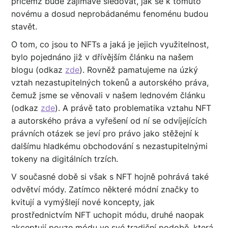
přičemž bude zajímavé sledovat, jak se k tomuto
novému a dosud neprobádanému fenoménu budou
stavět.
O tom, co jsou to NFTs a jaká je jejich využitelnost,
bylo pojednáno již v dřívějším článku na našem
blogu (odkaz
zde
). Rovněž pamatujeme na úzký
vztah nezastupitelných tokenů a autorského práva,
čemuž jsme se věnovali v našem lednovém článku
(odkaz
zde
). A právě tato problematika vztahu NFT
a autorského práva a vyřešení od ní se odvíjejících
právních otázek se jeví pro právo jako stěžejní k
dalšímu hladkému obchodování s nezastupitelnými
tokeny na digitálních trzích.
V současné době si však s NFT hojně pohrává také
odvětví módy. Zatímco některé módní značky to
kvitují a vymýšlejí nové koncepty, jak
prostřednictvím NFT uchopit módu, druhé naopak
akceptují pouze módu ve své tradiční podobě, která