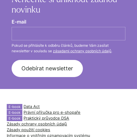
novinku
E-mail
Pokud se přihlásíte k odběru článků, budeme Vám zasílat
newsletter v souladu se
zásadami ochrany osobních údajů
.
Data Act
E-book
Právní příručka pro
e-shopaře
E-book
Praktický průvodce DSA
E-book
Zásady ochrany osobních údajů
Zásady použití cookies
Informace o vnitřním oznamovacím systému