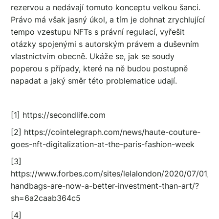
rezervou a nedávají tomuto konceptu velkou šanci.
Právo má však jasný úkol, a tím je dohnat zrychlující
tempo vzestupu NFTs s právní regulací, vyřešit
otázky spojenými s autorským právem a duševním
vlastnictvím obecně. Ukáže se, jak se soudy
poperou s případy, které na ně budou postupně
napadat a jaký směr této problematice udají.
[1] https://secondlife.com
[2] https://cointelegraph.com/news/haute-couture-
goes-nft-digitalization-at-the-paris-fashion-week
[3]
https://www.forbes.com/sites/lelalondon/2020/07/01/de
handbags-are-now-a-better-investment-than-art/?
sh=6a2caab364c5
[4]