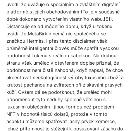
uvedl, že uvažuje o speciálním a zvláštním digitální
platformě s jejich obchodováním (To je v současné
době dokonáno vytvořením vlastního webu.[5]).
Distancuje se od módního domu, když u tokenu
uvádí, že MetaBirkin nemá nic společného se
značkou Hermès. I přes tento disclaimer však
průměrně inteligentní člověk může spatřit vysokou
podobnost tokenu s reálnou kabelkou. Na druhou
stranu však umělec v otevřeném dopise přiznal, že
podobnost není čistě náhodná, když napsal, že chce
akcentovat neekologičnost výroby luxusního zboží a
krutost páchanou na zvířatech při získávání pravých
kůží. Ovšem dá se podotknout, že umělec mohl
připomenout tyto neduhy spojené většinou s
luxusním oblečením i jinou formou než prodejem
NFT v hodnotě tisíců dolarů, protože v tomto
aspektu můžeme spatřovat jasný prvek komerce,
jehož přítomnost je stěžejní k posuzování zásahu do