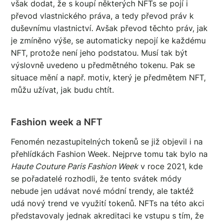
však dodat, že s koupí některých NFTs se pojí i
převod vlastnického práva, a tedy převod práv k
duševnímu vlastnictví. Avšak převod těchto práv, jak
je zmíněno výše, se automaticky nepojí ke každému
NFT, protože není jeho podstatou. Musí tak být
výslovně uvedeno u předmětného tokenu. Pak se
situace mění a např. motiv, který je předmětem NFT,
můžu užívat, jak budu chtít.
Fashion week a NFT
Fenomén nezastupitelných tokenů se již objevil i na
přehlídkách Fashion Week. Nejprve tomu tak bylo na
Haute Couture Paris Fashion Week
v roce 2021, kde
se pořadatelé rozhodli, že tento svátek módy
nebude jen udávat nové módní trendy, ale taktéž
udá nový trend ve využití tokenů. NFTs na této akci
představovaly jednak akreditaci ke vstupu s tím, že