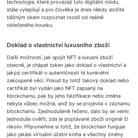
technologie, které provázejí tuto digitální módu,
stále vylepšují a pro člověka je dnes někdy složité
běžným okem rozpoznat rozdíl od reálně
oblečeného kousku.
Doklad o vlastnictví luxusního zboží
Další možností, jak spojit NFT a luxusní zboží
obecně, je chápat token jako doklad o vlastnictví a
jakýsi certifikát o autentičnosti té konkrétní
zakoupené věci. Pokud by totiž takový doklad nebo
certifikát byl vydán jako NFT zapsaný na
blockchainu, pak by jeho falzifikace nebo změna
nebyla vůbec možná, aniž by se projevila v záznamu
blockchainu. Zjednodušeně řečeno, dalo by se velmi
jednoduše ověřit, zda je poptávané zboží originál či
nikoliv. Připomeňme si totiž, že blockchain funguje
jako jakási virtuální účetní kniha a všechny změny