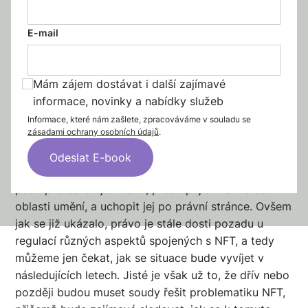
E-mail
Mám zájem dostávat i další zajímavé
informace, novinky a nabídky služeb
Zkratka tří písmen – NFT (non-fungible token neboli
Informace, které nám zašlete, zpracováváme v souladu se
zásadami ochrany osobních údajů
.
nezastupitelný token), se objevuje čím dál více nejen
ve spojení se světem financí a investic, ale taktéž
právo se snaží pomalu reagovat na tento nový
postupně eskalující trend, prostupující hlavně do
oblasti umění, a uchopit jej po právní stránce. Ovšem
jak se již ukázalo, právo je stále dosti pozadu u
regulací různých aspektů spojených s NFT, a tedy
můžeme jen čekat, jak se situace bude vyvíjet v
následujících letech. Jisté je však už to, že dřív nebo
později budou muset soudy řešit problematiku NFT,