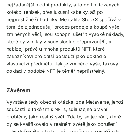
nejžádanější módní produkty, a to od limitovaných
kolekcí tenisek, přes luxusní kabelky, až po
nejprestižnější hodinky. Mentalita StockX spočívá v
tom, že zjednodušují proces prodeje a koupě výše
zmíněných věcí, jsou schopni ušetřit vysoké náklady,
které by vznikly v souvislosti s přepravou[6], a
nabízejí právě u mnoha produktů NFT, které
zákazníkovi pro další poslouží jako doklad o
vlastnictví předmětu. Jak je zmíněno výše, takový
doklad v podobě NFT je téměř neprůstřelný.
Závěrem
Vyvstává tedy obecná otázka, zda Metaverse, jehož
součástí je také trh s NFTs, sdílí stejné právní
problémy jako reálný svět. Zda by se jednání, které
by se kvalifikovalo v reálném světě jako porušení
práv duševního vlastnictví, považovalo rovněž jako