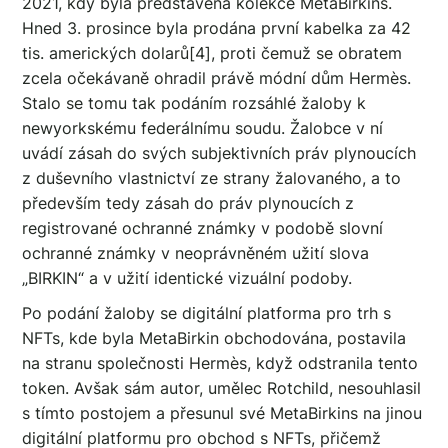
2021, kdy byla představena kolekce MetaBirkins.
Hned 3. prosince byla prodána první kabelka za 42
tis. amerických dolarů[4], proti čemuž se obratem
zcela očekávaně ohradil právě módní dům Hermès.
Stalo se tomu tak podáním rozsáhlé žaloby k
newyorkskému federálnímu soudu. Žalobce v ní
uvádí zásah do svých subjektivních práv plynoucích
z duševního vlastnictví ze strany žalovaného, a to
především tedy zásah do práv plynoucích z
registrované ochranné známky v podobě slovní
ochranné známky v neoprávněném užití slova
„BIRKIN“ a v užití identické vizuální podoby.
Po podání žaloby se digitální platforma pro trh s
NFTs, kde byla MetaBirkin obchodována, postavila
na stranu společnosti Hermès, když odstranila tento
token. Avšak sám autor, umělec Rotchild, nesouhlasil
s tímto postojem a přesunul své MetaBirkins na jinou
digitální platformu pro obchod s NFTs, přičemž