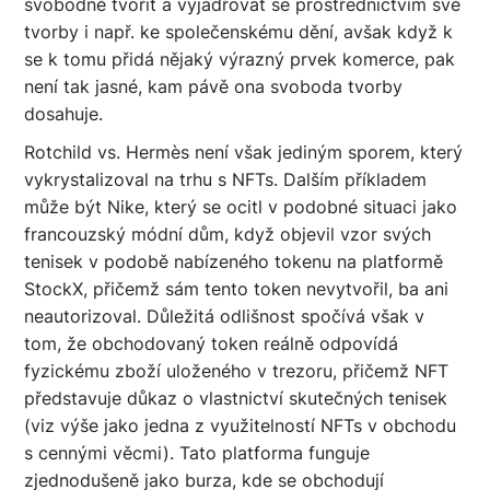
svobodně tvořit a vyjadřovat se prostřednictvím své
tvorby i např. ke společenskému dění, avšak když k
se k tomu přidá nějaký výrazný prvek komerce, pak
není tak jasné, kam pávě ona svoboda tvorby
dosahuje.
Rotchild vs. Hermès není však jediným sporem, který
vykrystalizoval na trhu s NFTs. Dalším příkladem
může být Nike, který se ocitl v podobné situaci jako
francouzský módní dům, když objevil vzor svých
tenisek v podobě nabízeného tokenu na platformě
StockX, přičemž sám tento token nevytvořil, ba ani
neautorizoval. Důležitá odlišnost spočívá však v
tom, že obchodovaný token reálně odpovídá
fyzickému zboží uloženého v trezoru, přičemž NFT
představuje důkaz o vlastnictví skutečných tenisek
(viz výše jako jedna z využitelností NFTs v obchodu
s cennými věcmi). Tato platforma funguje
zjednodušeně jako burza, kde se obchodují