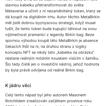
slavnou kabelku přetransformovat do světa
Metaverse a učinit z ní nezaměnitelný token, který se
dá koupit na digitálním trhu. Autor těchto MetaBirkin
měl jistě dobrou byznysovou strategii, když musel
tušit, že tento token bude kupující táhnout na svou
výjimečnost pramenící z legendy Birkin bag. Beze
spornou výhodou koupě této MetaBirkin je absence
čekacích lhůt na ni, na druhou stranu z logiky
konceptu NFT se nikdy tato „kabelka na obrázku“
nestane reálným módním kouskem visícím v šatníku.
Šlo tedy čistě jen o investiční nástroj, jehož hodnota
by byla právě odvíjena od reálné Birkin bag.
K jádru věci
Celý tento nápad byl jeho autorem Masonem
Rotchildem zrealizován začátkem prosince roku