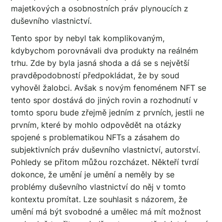
majetkových a osobnostních práv plynoucích z
duševního vlastnictví.
Tento spor by nebyl tak komplikovaným,
kdybychom porovnávali dva produkty na reálném
trhu. Zde by byla jasná shoda a dá se s největší
pravděpodobností předpokládat, že by soud
vyhověl žalobci. Avšak s novým fenoménem NFT se
tento spor dostává do jiných rovin a rozhodnutí v
tomto sporu bude zřejmě jedním z prvních, jestli ne
prvním, které by mohlo odpovědět na otázky
spojené s problematikou NFTs a zásahem do
subjektivních práv duševního vlastnictví, autorství.
Pohledy se přitom můžou rozcházet. Někteří tvrdí
dokonce, že umění je umění a neměly by se
problémy duševního vlastnictví do něj v tomto
kontextu promítat. Lze souhlasit s názorem, že
umění má být svobodné a umělec má mít možnost