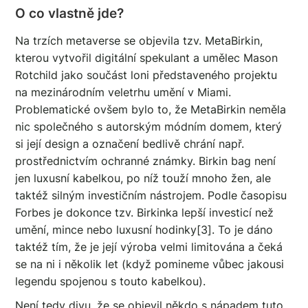
O co vlastně jde?
Na trzích metaverse se objevila tzv. MetaBirkin,
kterou vytvořil digitální spekulant a umělec Mason
Rotchild jako součást loni představeného projektu
na mezinárodním veletrhu umění v Miami.
Problematické ovšem bylo to, že MetaBirkin neměla
nic společného s autorským módním domem, který
si její design a označení bedlivě chrání např.
prostřednictvím ochranné známky. Birkin bag není
jen luxusní kabelkou, po níž touží mnoho žen, ale
taktéž silným investičním nástrojem. Podle časopisu
Forbes je dokonce tzv. Birkinka lepší investicí než
umění, mince nebo luxusní hodinky[3]. To je dáno
taktéž tím, že je její výroba velmi limitována a čeká
se na ni i několik let (když pomineme vůbec jakousi
legendu spojenou s touto kabelkou).
Není tedy divu, že se objevil někdo s nápadem tuto