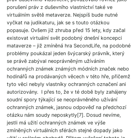
porušení práv z duševního vlastnictví také ve
virtuálním světě metaverze. Nejspíš bude nutné
vyčkat na judikaturu, jak se s touto otázkou
popasuje. Ovšem již zhruba před 15 lety, kdy začal
existovat virtuální svět podobný dnešní koncepci
mataverze – již zmíněná hra SecondLife, na podobné
problémy poukázal jeden švýcarský právník, který
se právě zabýval neoprávněným užíváním
ochranných známek známých módních značek nebo
hodinářů na prodávaných věcech v této hře, přičemž
tyto věci nebyly vlastníky ochranných označení ani
autorizovány. I přes to, že v té době byly zahájeny
soudní spory týkající se neoprávněného užívání
ochranných známek, jasnou odpověď na předchozí
otázku nám soudy neposkytly[7]. Dosud nevíme,
jestli má užití ochranných známek ve výše
zmíněných virtuálních sférách stejné dopady jako
užití v reálném obchodě. Přitom vyřešení tohoto je