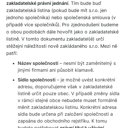
zakladatelské právní jednání
. Tím bude buď
zakladatelská listina (pokud bude mít s.r.o. jen
jednoho společníka) nebo společenská smlouva (v
případě více společníků). Pro zjednodušení budeme
o obou podobách dále hovořit jako o zakladatelské
listině. V tomto dokumentu zakladatel(é) určí
stěžejní náležitosti nově zakládaného s.r.o. Mezi ně
patří:
Název společnosti
– nesmí být zaměnitelný s
jinými firmami ani působit klamavě.
Sídlo společnosti
– je možné uvést konkrétní
adresu, doporučujeme však v zakladatelské
listině určit pouze obec. V případě změny sídla
v rámci stejné obce nebudete muset formálně
měnit zakladatelskou listinu. Konkrétní adresa
sídla bude určena při založení společnosti a
zapsána do obchodního rejstříku. K tomu
budete potřebovat
právní titul k užívání