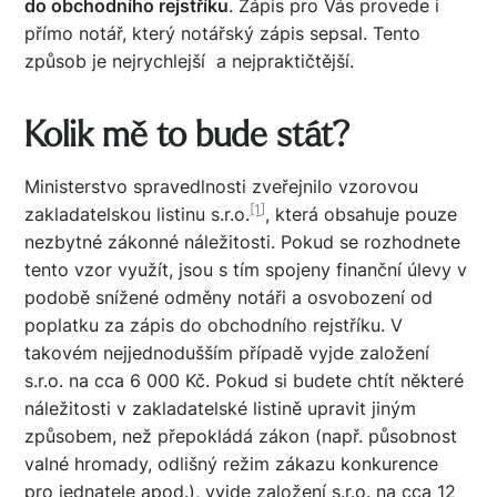
do obchodního rejstříku
. Zápis pro Vás provede i
přímo notář, který notářský zápis sepsal. Tento
způsob je nejrychlejší a nejpraktičtější.
Kolik mě to bude stát?
Ministerstvo spravedlnosti zveřejnilo vzorovou
[1]
zakladatelskou listinu s.r.o.
, která obsahuje pouze
nezbytné zákonné náležitosti. Pokud se rozhodnete
tento vzor využít, jsou s tím spojeny finanční úlevy v
podobě snížené odměny notáři a osvobození od
poplatku za zápis do obchodního rejstříku. V
takovém nejjednodušším případě vyjde založení
s.r.o. na cca 6 000 Kč. Pokud si budete chtít některé
náležitosti v zakladatelské listině upravit jiným
způsobem, než přepokládá zákon (např. působnost
valné hromady, odlišný režim zákazu konkurence
pro jednatele apod.), vyjde založení s.r.o. na cca 12