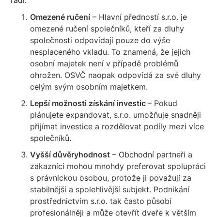
Omezené ručení
– Hlavní předností s.r.o. je
omezené ručení společníků, kteří za dluhy
společnosti odpovídají pouze do výše
nesplaceného vkladu. To znamená, že jejich
osobní majetek není v případě problémů
ohrožen. OSVČ naopak odpovídá za své dluhy
celým svým osobním majetkem.
Lepší možnosti získání investic
– Pokud
plánujete expandovat, s.r.o. umožňuje snadněji
přijímat investice a rozdělovat podíly mezi více
společníků.
Vyšší důvěryhodnost
– Obchodní partneři a
zákazníci mohou mnohdy preferovat spolupráci
s právnickou osobou, protože ji považují za
stabilnější a spolehlivější subjekt. Podnikání
prostřednictvím s.r.o. tak často působí
profesionálněji a může otevřít dveře k větším