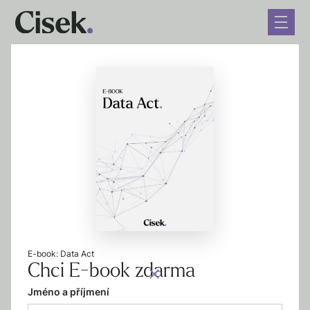
← Zpět na blog
Jak si založit s.r.o.
22. 10. 2024
5 minut čtení
E-book: Data Act
Chci E-book zdarma
Jméno a příjmení