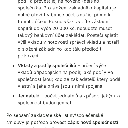
podíl a převést jej na nového (dalšího)
společníka. Pro složení základního kapitálu je
nutné otevřít v bance účet sloužící přímo k
tomuto účelu. Pokud však zvolíte základní
kapitál do výše 20 000 Kč, nebudete muset
takový bankovní účet zakládat. Postačí splatit
výši vkladu v hotovosti správci vkladu a notáři
o složení základního kapitálu předložit
potvrzení.
Vklady a podíly společníků
– určení výše
vkladů připadajících na podíl; jaké podíly ve
společnost jsou; kdo ze zakladatelů který podíl
vlastní a jaká práva jsou s nimi spojena.
Jednatelé
– počet jednatelů a způsob, jakým za
společnost budou jednat.
Po sepsání zakladatelské listiny/společenské
smlouvy je potřeba provést
zápis nové společnosti