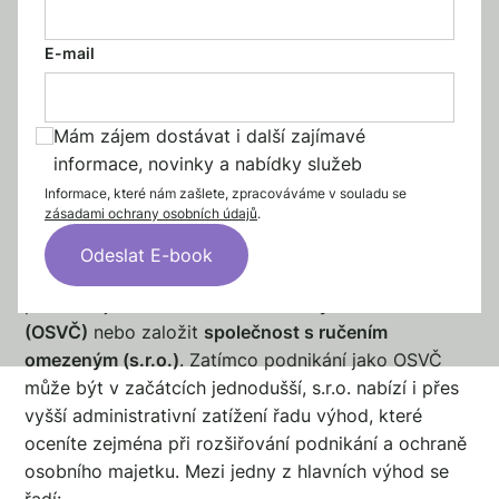
E-mail
Mám zájem dostávat i další zajímavé
informace, novinky a nabídky služeb
Jak zvolit formu podnikání?
Informace, které nám zašlete, zpracováváme v souladu se
zásadami ochrany osobních údajů
.
Při rozhodování, jakou právní formu pro své
podnikání zvolit, se nás mnoho lidí ptá, zda je lepší
podnikat jako
osoba samostatně výdělečně činná
(OSVČ)
nebo založit
společnost s ručením
omezeným (s.r.o.)
. Zatímco podnikání jako OSVČ
může být v začátcích jednodušší, s.r.o. nabízí i přes
vyšší administrativní zatížení řadu výhod, které
oceníte zejména při rozšiřování podnikání a ochraně
osobního majetku. Mezi jedny z hlavních výhod se
řadí: