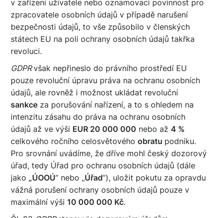
v zařízení uživatele nebo oznamovací povinnost pro
zpracovatele osobních údajů v případě narušení
bezpečnosti údajů, to vše způsobilo v členských
státech EU na poli ochrany osobních údajů takřka
revoluci.
GDPR
však nepřineslo do právního prostředí EU
pouze revoluční úpravu práva na ochranu osobních
údajů, ale rovněž i možnost ukládat revoluční
sankce
za porušování nařízení, a to s ohledem na
intenzitu zásahu do práva na ochranu osobních
údajů až ve výši
EUR 20 000 000
nebo až
4 %
celkového ročního celosvětového
obratu
podniku.
Pro srovnání uvádíme, že dříve mohl český dozorový
úřad, tedy Úřad pro ochranu osobních údajů (dále
jako
„
ÚOOÚ
” nebo „
Úřad
”), uložit pokutu za opravdu
vážná porušení ochrany osobních údajů pouze v
maximální výši
10 000 000 Kč
.