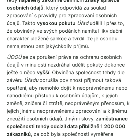
osobních údajů
, který odpovídá za soulad
zpracování s pravidly pro zpracování osobních
údajů. Takto
vysokou pokutu
Úřad
udělil i přes to,
že obviněný ve svých podáních namítal likvidační
charakter uložené sankce a tvrdil, že je osobou
nemajetnou bez jakýchkoliv příjmů.
ÚOOÚ
se za porušení práva na ochranu osobních
údajů v minulosti nezdráhal udělit pokuty dokonce
ještě o něco
vyšší
. Obviněná společnost tehdy dle
závěru
Úřadu
porušila povinnost přijmout taková
opatření, aby nemohlo dojít k neoprávněnému nebo
nahodilému přístupu k osobním údajům, k jejich
změně, zničení či ztrátě, neoprávněným přenosům, k
jejich jinému neoprávněnému zpracování a k jinému
zneužití osobních údajů. Jinými slovy,
zaměstnanec
společnosti tehdy odcizil data přibližně 1 200 000
zákazníků,
za což byla společnosti vyměřena