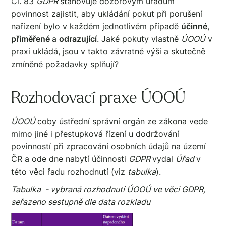
Čl. 83
GDPR
stanovuje dozorovým úřadům
povinnost zajistit, aby ukládání pokut při porušení
nařízení bylo v každém jednotlivém případě
účinné
,
přiměřené
a
odrazující
. Jaké pokuty vlastně
ÚOOÚ
v
praxi ukládá, jsou v takto závratné výši a skutečně
zmíněné požadavky splňují?
Rozhodovací praxe ÚOOÚ
ÚOOÚ
coby ústřední správní orgán ze zákona vede
mimo jiné i přestupková řízení u dodržování
povinností při zpracování osobních údajů na území
ČR a ode dne nabytí účinnosti
GDPR
vydal
Úřad
v
této věci řadu rozhodnutí (viz
tabulka
).
Tabulka - vybraná rozhodnutí ÚOOÚ ve věci GDPR,
seřazeno sestupně dle data rozkladu