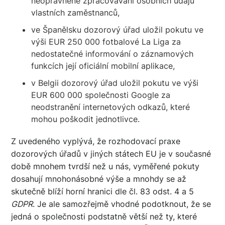
neoprávněné zpracovávání osobních údajů
vlastních zaměstnanců,
ve Španělsku dozorový úřad uložil pokutu ve
výši EUR 250 000 fotbalové La Liga za
nedostatečné informování o záznamových
funkcích její oficiální mobilní aplikace,
v Belgii dozorový úřad uložil pokutu ve výši
EUR 600 000 společnosti Google za
neodstranění internetových odkazů, které
mohou poškodit jednotlivce.
Z uvedeného vyplývá, že rozhodovací praxe
dozorových úřadů v jiných státech EU je v současné
době mnohem tvrdší než u nás, vyměřené pokuty
dosahují mnohonásobné výše a mnohdy se až
skutečně blíží horní hranici dle čl. 83 odst. 4 a 5
GDPR
. Je ale samozřejmě vhodné podotknout, že se
jedná o společnosti podstatně větší než ty, které