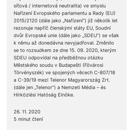
síťová / internetová neutralita) ve smyslu
Nařízení Evropského parlamentu a Rady (EU)
2015/2120 (dále jako „Nařízení”) již několik let
rezonuje napříč členskými státy EU, Soudní
dvůr Evropské unie (dále jako „SDEU”) se však
k němu až donedávna nevyjadřoval. Změnilo
se to rozsudkem ze dne 15. 09. 2020, kterým
SDEU odpovídal na předběžnou otázku
Městského soudu v Budapešti (Fövárosi
Törvényszék) ve spojených věcech C-807/18
a C-39/19 mezi Telenor Magyarország Zrt.
(dále jen „Telenor”) a Nemzeti Média – és
Hírközlési Hatóság Elnöke.
26. 11. 2020
5 minut čtení