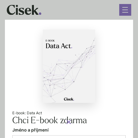
← Zpět na blog
Rozhodovací praxe ÚOOÚ
při ukládání sankcí za
porušování GDPR
12. 11. 2020
4 minuty čtení
E-book: Data Act
Chci E-book zdarma
Jméno a příjmení