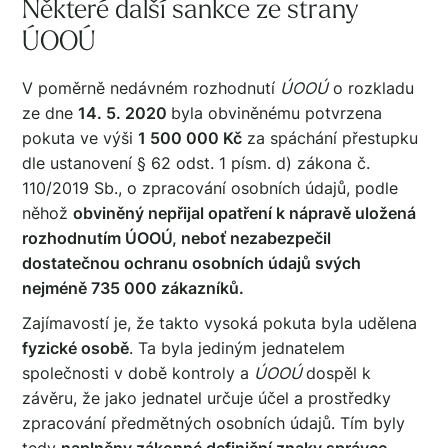
Některé další sankce ze strany
ÚOOÚ
V poměrně nedávném rozhodnutí
ÚOOÚ
o rozkladu
ze dne
14. 5. 2020
byla obviněnému potvrzena
pokuta ve výši
1 500 000 Kč
za spáchání přestupku
dle ustanovení § 62 odst. 1 písm. d) zákona č.
110/2019 Sb., o zpracování osobních údajů, podle
něhož
obviněný nepřijal opatření k nápravě uložená
rozhodnutím ÚOOÚ, neboť nezabezpečil
dostatečnou ochranu osobních údajů svých
nejméně 735 000 zákazníků.
Zajímavostí je, že takto vysoká pokuta byla udělena
fyzické osobě
. Ta byla jediným jednatelem
společnosti v době kontroly a
ÚOOÚ
dospěl k
závěru, že jako jednatel určuje účel a prostředky
zpracování předmětných osobních údajů. Tím byly
tedy
naplněny zákonné definiční znaky správce