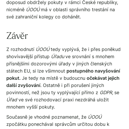
doposud obdržely pokuty v rámci České republiky,
nicméně
ÚOOÚ
má v oblasti správního trestání na
své zahraniční kolegy co dohánět.
Závěr
Z rozhodnutí
ÚOOÚ
tedy vyplývá, že i přes poněkud
shovívavější přístup
Úřadu
ve srovnání s mnohem
přísnějšími dozorovými úřady v jiných členských
státech EU, si lze všimnout
postupného navyšování
pokut.
Je tedy na místě v budoucnu
očekávat jejich
další zvyšování
. Ostatně i při porušení jiných
povinností, než jsou ty vyplývající přímo z
GDPR,
se
Úřad
ve své rozhodovací praxi nezdráhá uložit
mnohem vyšší pokuty.
Současně je vhodné poznamenat, že
ÚOOÚ
zpočátku ponechával správcům určitou dobu k