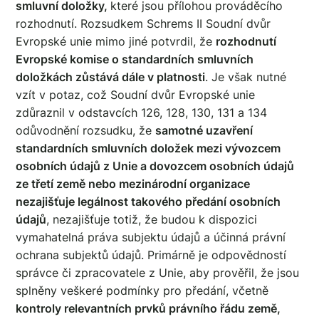
smluvní doložky,
které jsou přílohou prováděcího
rozhodnutí. Rozsudkem Schrems II Soudní dvůr
Evropské unie mimo jiné potvrdil, že
rozhodnutí
Evropské komise o standardních smluvních
doložkách zůstává dále v platnosti
. Je však nutné
vzít v potaz, což Soudní dvůr Evropské unie
zdůraznil v odstavcích 126, 128, 130, 131 a 134
odůvodnění rozsudku, že
samotné uzavření
standardních smluvních doložek mezi vývozcem
osobních údajů z Unie a dovozcem osobních údajů
ze třetí země nebo mezinárodní organizace
nezajišťuje legálnost takového předání osobních
údajů
, nezajišťuje totiž, že budou k dispozici
vymahatelná práva subjektu údajů a účinná právní
ochrana subjektů údajů. Primárně je odpovědností
správce či zpracovatele z Unie, aby prověřil, že jsou
splněny veškeré podmínky pro předání, včetně
kontroly relevantních prvků právního řádu země,