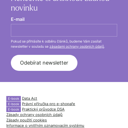
novinku
E-mail
Pokud se přihlásíte k odběru článků, budeme Vám zasílat
newsletter v souladu se
zásadami ochrany osobních údajů
.
Data Act
E-book
Právní příručka pro
e-shopaře
E-book
Praktický průvodce DSA
E-book
Zásady ochrany osobních údajů
Zásady použití cookies
Informace o vnitřním oznamovacím systému