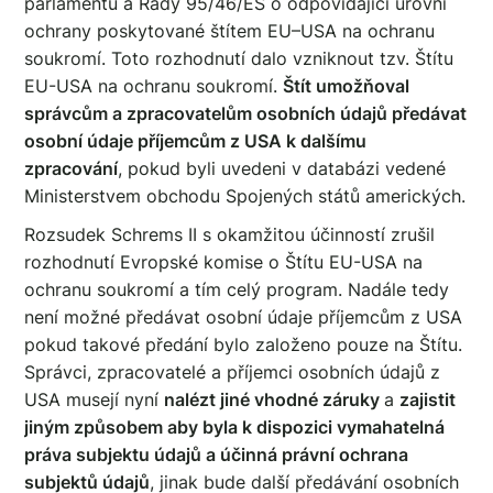
parlamentu a Rady 95/46/ES o odpovídající úrovni
ochrany poskytované štítem EU–USA na ochranu
soukromí. Toto rozhodnutí dalo vzniknout tzv. Štítu
EU-USA na ochranu soukromí.
Štít umožňoval
správcům a zpracovatelům osobních údajů předávat
osobní údaje příjemcům z USA k dalšímu
zpracování
, pokud byli uvedeni v databázi vedené
Ministerstvem obchodu Spojených států amerických.
Rozsudek Schrems II s okamžitou účinností zrušil
rozhodnutí Evropské komise o Štítu EU-USA na
ochranu soukromí a tím celý program. Nadále tedy
není možné předávat osobní údaje příjemcům z USA
pokud takové předání bylo založeno pouze na Štítu.
Správci, zpracovatelé a příjemci osobních údajů z
USA musejí nyní
nalézt jiné vhodné záruky
a
zajistit
jiným způsobem aby byla k dispozici vymahatelná
práva subjektu údajů a účinná právní ochrana
subjektů údajů
, jinak bude další předávání osobních