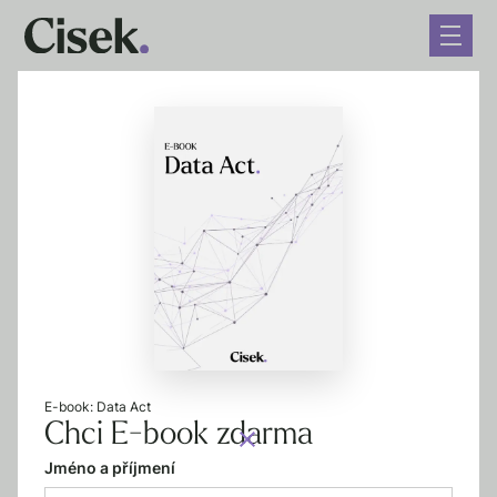
← Zpět na blog
Rozhodnutí SDEU
Schrems II: je možné dále
využívat služby z USA?
8. 9. 2020
8 minut čtení
E-book: Data Act
Chci E-book zdarma
Jméno a příjmení