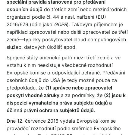
speciální pravidla stanovená pro předávání
osobních údajů
do třetích zemí nebo mezinárodních
organizací podle čl. 44 a násl. nařízení (EU)
2016/679 (dále jako
GDPR
). Takovým příjemcem je
například zpracovatel nebo další zpracovatel ze třetí
země—typicky poskytovatel cloud computingových
služeb, datových úložišť apod.
Spojené státy americké patří mezi třetí země a ve
vztahu k nim neexistuje všeobecné rozhodnutí
Evropské komise o odpovídající ochraně. Předávání
osobních údajů do USA je tedy možné pouze za
předpokladu, že
(1) správce nebo zpracovatel
poskytl vhodné záruky
a za podmínky, že
(2) jsou k
dispozici vymahatelná práva subjektu údajů a
účinná právní ochrana subjektů údajů.
Dne 12. července 2016 vydala Evropská komise
prováděcí rozhodnutí podle směrnice Evropského