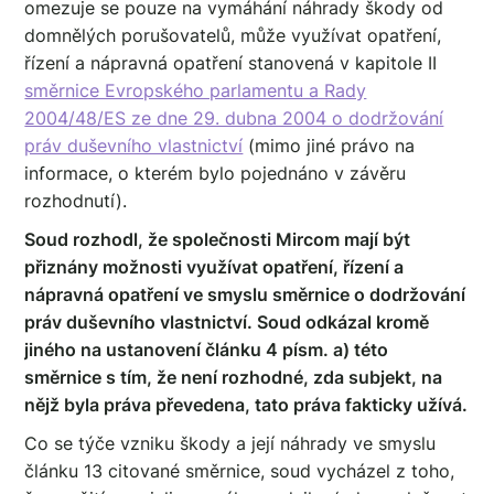
omezuje se pouze na vymáhání náhrady škody od
domnělých porušovatelů, může využívat opatření,
řízení a nápravná opatření stanovená v kapitole II
směrnice Evropského parlamentu a Rady
2004/48/ES ze dne 29. dubna 2004 o dodržování
práv duševního vlastnictví
(mimo jiné právo na
informace, o kterém bylo pojednáno v závěru
rozhodnutí).
Soud rozhodl, že společnosti Mircom mají být
přiznány možnosti využívat opatření, řízení a
nápravná opatření ve smyslu směrnice o dodržování
práv duševního vlastnictví. Soud odkázal kromě
jiného na ustanovení článku 4 písm. a) této
směrnice s tím, že není rozhodné, zda subjekt, na
nějž byla práva převedena, tato práva fakticky užívá.
Co se týče vzniku škody a její náhrady ve smyslu
článku 13 citované směrnice, soud vycházel z toho,