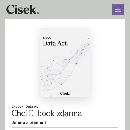
← Zpět na blog
Peer-to-peer sítě:
Sdělování osobních údajů
nositelům práv duševního
vlastnictví (C-597/19)
E-book: Data Act
26. 10. 2021
4 minuty čtení
Chci E-book zdarma
Jméno a příjmení