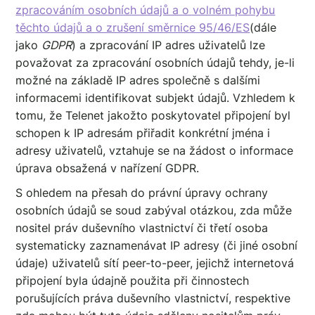
zpracováním osobních údajů a o volném pohybu
těchto údajů a o zrušení směrnice 95/46/ES
(dále
jako
GDPR
) a zpracování IP adres uživatelů lze
považovat za zpracování osobních údajů tehdy, je-li
možné na základě IP adres společně s dalšími
informacemi identifikovat subjekt údajů. Vzhledem k
tomu, že Telenet jakožto poskytovatel připojení byl
schopen k IP adresám přiřadit konkrétní jména i
adresy uživatelů, vztahuje se na žádost o informace
úprava obsažená v nařízení GDPR.
S ohledem na přesah do právní úpravy ochrany
osobních údajů se soud zabýval otázkou, zda může
nositel práv duševního vlastnictví či třetí osoba
systematicky zaznamenávat IP adresy (či jiné osobní
údaje) uživatelů sítí peer-to-peer, jejichž internetová
připojení byla údajně použita při činnostech
porušujících práva duševního vlastnictví, respektive