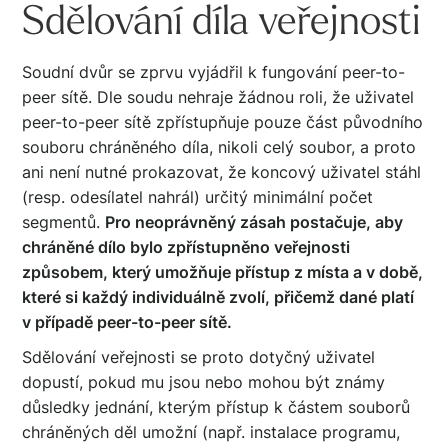
Sdělování díla veřejnosti
Soudní dvůr se zprvu vyjádřil k fungování peer-to-
peer sítě. Dle soudu nehraje žádnou roli, že uživatel
peer-to-peer sítě zpřístupňuje pouze část původního
souboru chráněného díla, nikoli celý soubor, a proto
ani není nutné prokazovat, že koncový uživatel stáhl
(resp. odesílatel nahrál) určitý minimální počet
segmentů.
Pro neoprávněný zásah postačuje, aby
chráněné dílo bylo zpřístupněno veřejnosti
způsobem, který umožňuje přístup z místa a v době,
které si každý individuálně zvolí, přičemž dané platí
v případě peer-to-peer sítě.
Sdělování veřejnosti se proto dotyčný uživatel
dopustí, pokud mu jsou nebo mohou být známy
důsledky jednání, kterým přístup k částem souborů
chráněných děl umožní (např. instalace programu,