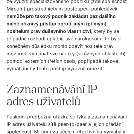
že využití specializovaného podniku (zde společnost
Mircom) prostřednictvím postoupení pohledávek
nemůže pro takový podnik zakládat bez dalšího
méně příznivý přístup oproti jiným (přímým)
nositelům práv duševního vlastnictví
, který by se
případně rozhodl uplatnit své nároky sám. To by v
konečném důsledku mohlo zbavit nositele práv
možnosti vymáhat své nároky (v různých oblastech)
pomocí externích třetích osob, popřípadě takové
vymáhání by tento přístup výrazně omezil.
Zaznamenávání IP
adres uživatelů
Poslední předběžná otázka se týkala zaznamenávání
IP adres uživatelů sítě peer-to-peer a jejich předání
společnosti Mircom za účelem efektivního vymáhání