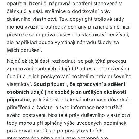
opatření, řízení či nápravná opatření stanovená v
článku 3 a násl. směrnice o dodržování práv
duševního vlastnictví. Tzv. copyright trollové tedy
mohou využít prostředky ochrany přiznané směrnicí,
přestože sami práva duševního vlastnictví neužívají,
ale například pouze vymáhají náhradu škody za
jejich porušení.
Nejdůležitější část rozhodnutí se pak týká procesu
zpracování osobních údajů (IP adres a přidružených
údajů) a jejich poskytování nositelům práv duševního
vlastnictví.
Soud připustil, že zpracování a sdělení
osobních údajů jiné osobě je za určitých okolností
přípustné
, je-li žádost o takové informace důvodná,
přiměřená a žadatel o tyto informace nezneužívá
svého postavení. Nositelé práv duševního vlastnictví
tedy mohou při splněný výše uvedených podmínek
požadovat například po poskytovatelích
internetového připojení údaje potřebné pro