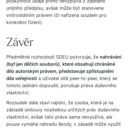
poskytnout údaje přímo nevyplývá z žádného
unijního předpisu, avšak může být stanovena
vnitrostátním právem (či nařízena soudem pro
konkrétní řízení).
Závěr
Předmětné rozhodnutí SDEU potvrzuje, že
nahrávání
(byť jen dílčích souborů), které obsahují chráněné
dílo autorským právem, představuje zpřístupnění
díla veřejnosti
a uživatel sítě peer-to-peer, který se
tohoto jednání dopouští, porušuje práva duševního
vlastnictví.
Rozsudek dále staví najisto, že osoba, která je na
základě smlouvy nositelkou určitých práv duševního
vlastnictví, avšak tato práva sama nevyužívá, ale
pouze vymáhá náhradu škody, v zásadě může využít