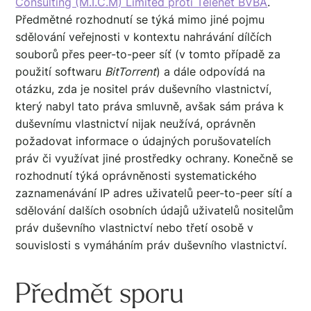
Consulting (M.I.C.M) Limited proti Telenet BVBA
.
Předmětné rozhodnutí se týká mimo jiné pojmu
sdělování veřejnosti v kontextu nahrávání dílčích
souborů přes peer-to-peer síť (v tomto případě za
použití softwaru
BitTorrent
) a dále odpovídá na
otázku, zda je nositel práv duševního vlastnictví,
který nabyl tato práva smluvně, avšak sám práva k
duševnímu vlastnictví nijak neužívá, oprávněn
požadovat informace o údajných porušovatelích
práv či využívat jiné prostředky ochrany. Konečně se
rozhodnutí týká oprávněnosti systematického
zaznamenávání IP adres uživatelů peer-to-peer sítí a
sdělování dalších osobních údajů uživatelů nositelům
práv duševního vlastnictví nebo třetí osobě v
souvislosti s vymáháním práv duševního vlastnictví.
Předmět sporu