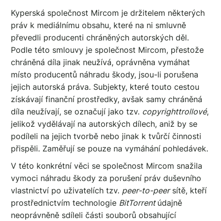
Kyperská společnost Mircom je držitelem některých
práv k mediálnímu obsahu, které na ni smluvně
převedli producenti chráněných autorských děl.
Podle této smlouvy je společnost Mircom, přestože
chráněná díla jinak neužívá, oprávněna vymáhat
místo producentů náhradu škody, jsou-li porušena
jejich autorská práva. Subjekty, které touto cestou
získávají finanční prostředky, avšak samy chráněná
díla neužívají, se označují jako tzv.
copyrighttrollové
,
jelikož vydělávají na autorských dílech, aniž by se
podíleli na jejich tvorbě nebo jinak k tvůrčí činnosti
přispěli. Zaměřují se pouze na vymáhání pohledávek.
V této konkrétní věci se společnost Mircom snažila
vymoci náhradu škody za porušení práv duševního
vlastnictví po uživatelích tzv.
peer-to-peer
sítě, kteří
prostřednictvím technologie
BitTorrent
údajně
neoprávněně sdíleli části souborů obsahující