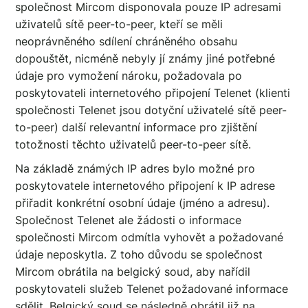
společnost Mircom disponovala pouze IP adresami
uživatelů sítě peer-to-peer, kteří se měli
neoprávněného sdílení chráněného obsahu
dopouštět, nicméně nebyly jí známy jiné potřebné
údaje pro vymožení nároku, požadovala po
poskytovateli internetového připojení Telenet (klienti
společnosti Telenet jsou dotyční uživatelé sítě peer-
to-peer) další relevantní informace pro zjištění
totožnosti těchto uživatelů peer-to-peer sítě.
Na základě známých IP adres bylo možné pro
poskytovatele internetového připojení k IP adrese
přiřadit konkrétní osobní údaje (jméno a adresu).
Společnost Telenet ale žádosti o informace
společnosti Mircom odmítla vyhovět a požadované
údaje neposkytla. Z toho důvodu se společnost
Mircom obrátila na belgický soud, aby nařídil
poskytovateli služeb Telenet požadované informace
sdělit. Belgický soud se následně obrátil již na