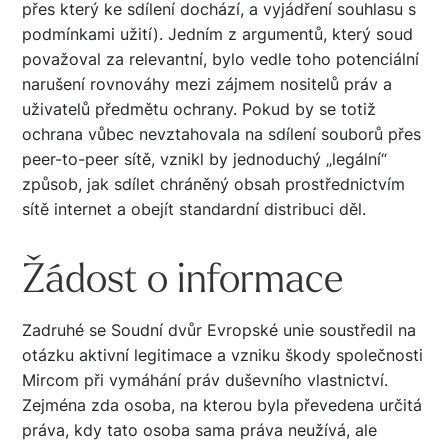
přes který ke sdílení dochází, a vyjádření souhlasu s
podmínkami užití). Jedním z argumentů, který soud
považoval za relevantní, bylo vedle toho potenciální
narušení rovnováhy mezi zájmem nositelů práv a
uživatelů předmětu ochrany. Pokud by se totiž
ochrana vůbec nevztahovala na sdílení souborů přes
peer-to-peer sítě, vznikl by jednoduchý „legální“
způsob, jak sdílet chráněný obsah prostřednictvím
sítě internet a obejít standardní distribuci děl.
Žádost o informace
Zadruhé se Soudní dvůr Evropské unie soustředil na
otázku aktivní legitimace a vzniku škody společnosti
Mircom při vymáhání práv duševního vlastnictví.
Zejména zda osoba, na kterou byla převedena určitá
práva, kdy tato osoba sama práva neužívá, ale