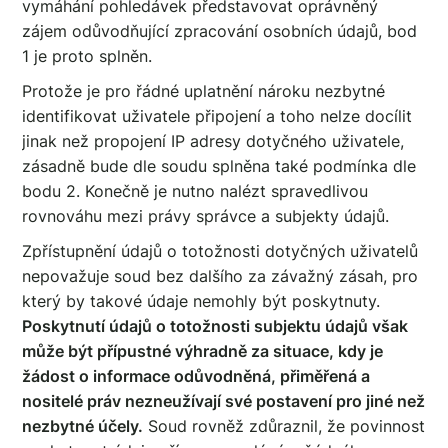
vymáhání pohledávek představovat oprávněný
zájem odůvodňující zpracování osobních údajů, bod
1 je proto splněn.
Protože je pro řádné uplatnění nároku nezbytné
identifikovat uživatele připojení a toho nelze docílit
jinak než propojení IP adresy dotyčného uživatele,
zásadně bude dle soudu splněna také podmínka dle
bodu 2. Konečně je nutno nalézt spravedlivou
rovnováhu mezi právy správce a subjekty údajů.
Zpřístupnění údajů o totožnosti dotyčných uživatelů
nepovažuje soud bez dalšího za závažný zásah, pro
který by takové údaje nemohly být poskytnuty.
Poskytnutí údajů o totožnosti subjektu údajů však
může být přípustné výhradně za situace, kdy je
žádost o informace odůvodněná, přiměřená a
nositelé práv nezneužívají své postavení pro jiné než
nezbytné účely.
Soud rovněž zdůraznil, že povinnost