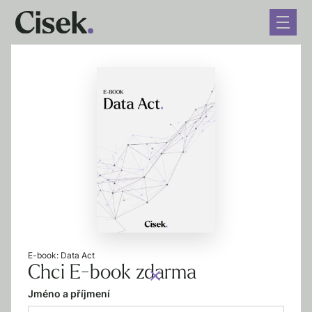
← Co děláme
Kybernetická bezpečnost
E-book: Data Act
Kybernetická bezpečnost se netýká jen kritické
Chci E-book zdarma
infrastruktury, ale také organizací v segmentech
Jméno a příjmení
výroby, energetiky, dopravy, potravinářství,