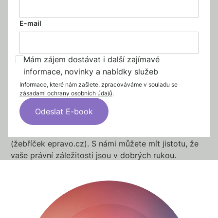
digitálních služeb, školství a dalších. Naše kancelář v
oblasti kyberbezpečnosti poskytuje komplexní
E-mail
preventivní i reaktivní právní služby. Kromě
sebehodnocení, gap analýzy, a implementace
regulace zajišťujeme řízení bezpečnosti
Mám zájem dostávat i další zajímavé
dodavatelského řetězce, procesy při zvládání
informace, novinky a nabídky služeb
bezpečnostních incidentů a právní zastoupení
během kontrol. Naše řešení se soustředí nejen na
Informace, které nám zašlete, zpracováváme v souladu se
zásadami ochrany osobních údajů
.
soulad s regulací, ale také na praktickou ochranu
vašich dat a byznys kontinuity. Cisek je
doporučovanou právnickou firmou roku v
kategoriích práva IT a práva telekomunikace a médií
(žebříček epravo.cz). S námi můžete mít jistotu, že
vaše právní záležitosti jsou v dobrých rukou.